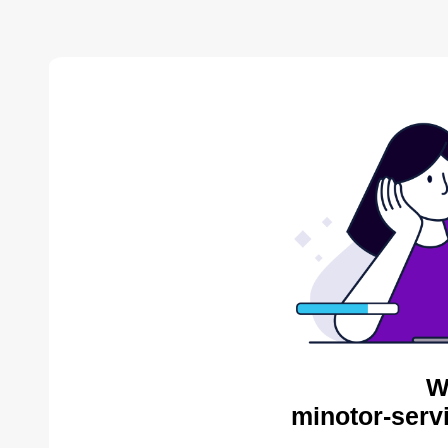
W
minotor-serv